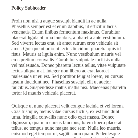
Policy Subheader
Proin non nisl a augue suscipit blandit in ac nulla.
Phasellus semper est et enim dapibus, ut efficitur lacus
venenatis. Etiam finibus fermentum maximus. Curabitur
placerat ligula at urna faucibus, a pharetra ante vestibulum.
Sed viverra lectus erat, sit amet rutrum eros vehicula sit
amet. Quisque ut odio ut lectus tincidunt pharetra quis id
risus. Mauris at ligula enim. Nunc vestibulum mauris vel
eros pretium convallis. Curabitur vulputate facilisis nulla
vel malesuada. Donec pharetra lectus tellus, vitae vulputate
lectus aliquam at. Integer non libero ac erat laoreet
malesuada ut eu est. Sed porttitor feugiat lorem, eu cursus
ipsum tincidunt nec. Phasellus suscipit elit ut auctor
faucibus. Suspendisse mattis mattis nisi. Maecenas pharetra
tortor id mauris vehicula placerat.
Quisque ut nunc placerat velit congue lacinia et vel lorem.
Cras tristique, metus vitae cursus luctus, ex est tincidunt
urna, fringilla convallis nunc odio eget massa. Donec
dignissim, quam in cursus faucibus, lorem libero placerat
tellus, ac tempus nunc magna nec sem. Nulla leo mauris,
euismod eget tempor ut, sagittis non quam. Pellentesque