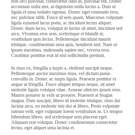
non orci pulvinar, consectetur odio in, pulvinar elit. Donec
accumsan nulla nisi, at dignissim nulla luctus a. Duis ut
ligula et urna sodales egestas. Donec eget venenatis eros,
nec pulvinar nibh. Fusce id sem quam. Maecenas vulputate
ligula euismod lacus porta, ac tincidunt lectus aliquet.
Donec diam lacus, volutpat in luctus sit amet, tincidunt sed
arcu. Vivamus eros sem, scelerisque et blandit et,
vestibulum quis lectus. Pellentesque tincidunt mauris
tristique, condimentum urna quis, hendrerit nisl. Nam ut
ipsum maximus, malesuada sapien nec, viverra eros.
Curabitur porttitor erat id nisl sollicitudin pretium.
In risus ex, fringilla a turpis a, eleifend suscipit neque.
Pellentesque auctor maximus risus, vel dictum purus
convallis in. Donec ac turpis ligula. Praesent porttitor et
augue at fringilla. Fusce aliquet tempus neque, sit amet
molestie ligula volutpat vitae. Aenean ultricies ipsum eros.
Mauris posuere in velit ut posuere. Praesent at feugiat
magna. Duis suscipit, libero id molestie tristique, risus dui
lacinia arcu, eu molestie nisi dui at libero. Proin vulputate
rutrum velit, eget vulputate lorem vestibulum in. Ut tempor
bibendum libero, sed scelerisque sem placerat eget.
Aliquam erat volutpat. Donec condimentum consectetur
lectus, eget aliquet urna lacinia et.