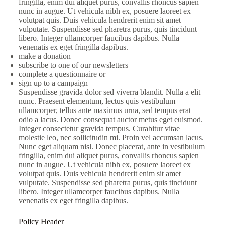
fringilla, enim dui aliquet purus, convallis rhoncus sapien
nunc in augue. Ut vehicula nibh ex, posuere laoreet ex
volutpat quis. Duis vehicula hendrerit enim sit amet
vulputate. Suspendisse sed pharetra purus, quis tincidunt
libero. Integer ullamcorper faucibus dapibus. Nulla
venenatis ex eget fringilla dapibus.
make a donation
subscribe to one of our newsletters
complete a questionnaire or
sign up to a campaign
Suspendisse gravida dolor sed viverra blandit. Nulla a elit
nunc. Praesent elementum, lectus quis vestibulum
ullamcorper, tellus ante maximus urna, sed tempus erat
odio a lacus. Donec consequat auctor metus eget euismod.
Integer consectetur gravida tempus. Curabitur vitae
molestie leo, nec sollicitudin mi. Proin vel accumsan lacus.
Nunc eget aliquam nisl. Donec placerat, ante in vestibulum
fringilla, enim dui aliquet purus, convallis rhoncus sapien
nunc in augue. Ut vehicula nibh ex, posuere laoreet ex
volutpat quis. Duis vehicula hendrerit enim sit amet
vulputate. Suspendisse sed pharetra purus, quis tincidunt
libero. Integer ullamcorper faucibus dapibus. Nulla
venenatis ex eget fringilla dapibus.
Policy Header