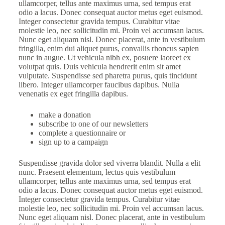
ullamcorper, tellus ante maximus urna, sed tempus erat
odio a lacus. Donec consequat auctor metus eget euismod.
Integer consectetur gravida tempus. Curabitur vitae
molestie leo, nec sollicitudin mi. Proin vel accumsan lacus.
Nunc eget aliquam nisl. Donec placerat, ante in vestibulum
fringilla, enim dui aliquet purus, convallis rhoncus sapien
nunc in augue. Ut vehicula nibh ex, posuere laoreet ex
volutpat quis. Duis vehicula hendrerit enim sit amet
vulputate. Suspendisse sed pharetra purus, quis tincidunt
libero. Integer ullamcorper faucibus dapibus. Nulla
venenatis ex eget fringilla dapibus.
make a donation
subscribe to one of our newsletters
complete a questionnaire or
sign up to a campaign
Suspendisse gravida dolor sed viverra blandit. Nulla a elit
nunc. Praesent elementum, lectus quis vestibulum
ullamcorper, tellus ante maximus urna, sed tempus erat
odio a lacus. Donec consequat auctor metus eget euismod.
Integer consectetur gravida tempus. Curabitur vitae
molestie leo, nec sollicitudin mi. Proin vel accumsan lacus.
Nunc eget aliquam nisl. Donec placerat, ante in vestibulum