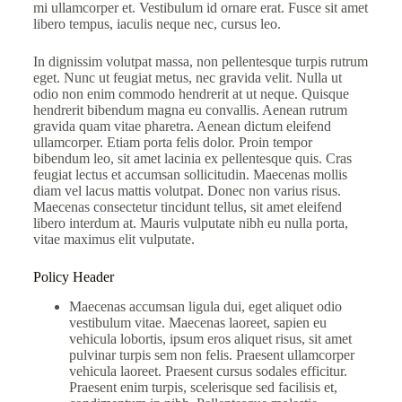
mi ullamcorper et. Vestibulum id ornare erat. Fusce sit amet
libero tempus, iaculis neque nec, cursus leo.
In dignissim volutpat massa, non pellentesque turpis rutrum
eget. Nunc ut feugiat metus, nec gravida velit. Nulla ut
odio non enim commodo hendrerit at ut neque. Quisque
hendrerit bibendum magna eu convallis. Aenean rutrum
gravida quam vitae pharetra. Aenean dictum eleifend
ullamcorper. Etiam porta felis dolor. Proin tempor
bibendum leo, sit amet lacinia ex pellentesque quis. Cras
feugiat lectus et accumsan sollicitudin. Maecenas mollis
diam vel lacus mattis volutpat. Donec non varius risus.
Maecenas consectetur tincidunt tellus, sit amet eleifend
libero interdum at. Mauris vulputate nibh eu nulla porta,
vitae maximus elit vulputate.
Policy Header
Maecenas accumsan ligula dui, eget aliquet odio
vestibulum vitae. Maecenas laoreet, sapien eu
vehicula lobortis, ipsum eros aliquet risus, sit amet
pulvinar turpis sem non felis. Praesent ullamcorper
vehicula laoreet. Praesent cursus sodales efficitur.
Praesent enim turpis, scelerisque sed facilisis et,