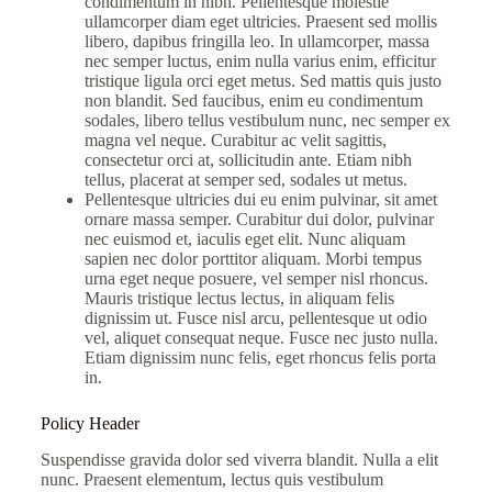
condimentum in nibh. Pellentesque molestie
ullamcorper diam eget ultricies. Praesent sed mollis
libero, dapibus fringilla leo. In ullamcorper, massa
nec semper luctus, enim nulla varius enim, efficitur
tristique ligula orci eget metus. Sed mattis quis justo
non blandit. Sed faucibus, enim eu condimentum
sodales, libero tellus vestibulum nunc, nec semper ex
magna vel neque. Curabitur ac velit sagittis,
consectetur orci at, sollicitudin ante. Etiam nibh
tellus, placerat at semper sed, sodales ut metus.
Pellentesque ultricies dui eu enim pulvinar, sit amet
ornare massa semper. Curabitur dui dolor, pulvinar
nec euismod et, iaculis eget elit. Nunc aliquam
sapien nec dolor porttitor aliquam. Morbi tempus
urna eget neque posuere, vel semper nisl rhoncus.
Mauris tristique lectus lectus, in aliquam felis
dignissim ut. Fusce nisl arcu, pellentesque ut odio
vel, aliquet consequat neque. Fusce nec justo nulla.
Etiam dignissim nunc felis, eget rhoncus felis porta
in.
Policy Header
Suspendisse gravida dolor sed viverra blandit. Nulla a elit
nunc. Praesent elementum, lectus quis vestibulum