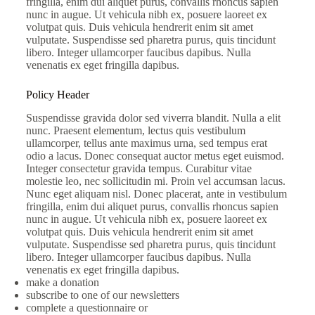
fringilla, enim dui aliquet purus, convallis rhoncus sapien
nunc in augue. Ut vehicula nibh ex, posuere laoreet ex
volutpat quis. Duis vehicula hendrerit enim sit amet
vulputate. Suspendisse sed pharetra purus, quis tincidunt
libero. Integer ullamcorper faucibus dapibus. Nulla
venenatis ex eget fringilla dapibus.
Policy Header
Suspendisse gravida dolor sed viverra blandit. Nulla a elit
nunc. Praesent elementum, lectus quis vestibulum
ullamcorper, tellus ante maximus urna, sed tempus erat
odio a lacus. Donec consequat auctor metus eget euismod.
Integer consectetur gravida tempus. Curabitur vitae
molestie leo, nec sollicitudin mi. Proin vel accumsan lacus.
Nunc eget aliquam nisl. Donec placerat, ante in vestibulum
fringilla, enim dui aliquet purus, convallis rhoncus sapien
nunc in augue. Ut vehicula nibh ex, posuere laoreet ex
volutpat quis. Duis vehicula hendrerit enim sit amet
vulputate. Suspendisse sed pharetra purus, quis tincidunt
libero. Integer ullamcorper faucibus dapibus. Nulla
venenatis ex eget fringilla dapibus.
make a donation
subscribe to one of our newsletters
complete a questionnaire or